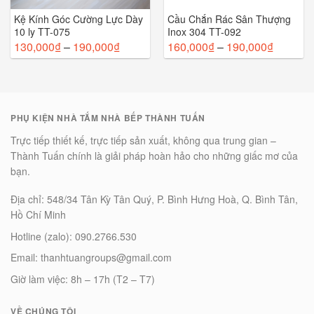
Kệ Kính Góc Cường Lực Dày
Cầu Chắn Rác Sân Thượng
10 ly TT-075
Inox 304 TT-092
130,000
₫
–
190,000
₫
160,000
₫
–
190,000
₫
PHỤ KIỆN NHÀ TẮM NHÀ BẾP THÀNH TUẤN
Trực tiếp thiết kế, trực tiếp sản xuất, không qua trung gian –
Thành Tuấn chính là giải pháp hoàn hảo cho những giấc mơ của
bạn.
Địa chỉ: 548/34 Tân Kỳ Tân Quý, P. Bình Hưng Hoà, Q. Bình Tân,
Hồ Chí Minh
Hotline (zalo): 090.2766.530
Email: thanhtuangroups@gmail.com
Giờ làm việc: 8h – 17h (T2 – T7)
VỀ CHÚNG TÔI