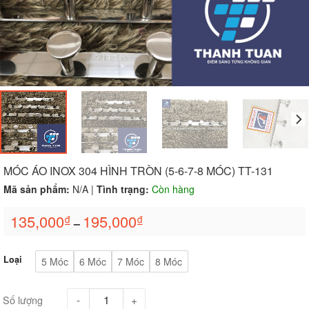
MÓC ÁO INOX 304 HÌNH TRÒN (5-6-7-8 MÓC) TT-131
Mã sản phẩm:
N/A
|
Tình trạng:
Còn hàng
135,000
195,000
₫
₫
–
Loại
5 Móc
6 Móc
7 Móc
8 Móc
Số lượng