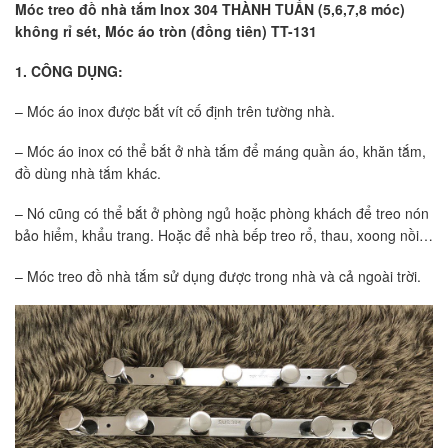
Móc treo đồ nhà tắm Inox 304 THÀNH TUẤN (5,6,7,8 móc)
không rỉ sét, Móc áo tròn (đồng tiên) TT-131
1. CÔNG DỤNG:
– Móc áo inox được bắt vít cố định trên tường nhà.
– Móc áo inox có thể bắt ở nhà tắm để máng quần áo, khăn tắm,
đồ dùng nhà tắm khác.
– Nó cũng có thể bắt ở phòng ngủ hoặc phòng khách để treo nón
bảo hiểm, khẩu trang. Hoặc để nhà bếp treo rổ, thau, xoong nồi…
– Móc treo đồ nhà tắm sử dụng được trong nhà và cả ngoài trời.