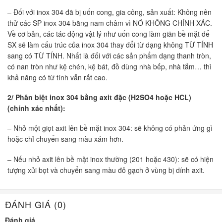
– Đối với inox 304 đã bị uốn cong, gia công, sản xuất: Không nên
thử các SP inox 304 bằng nam châm vì NÓ KHÔNG CHÍNH XÁC.
Về cơ bản, các tác động vật lý như uốn cong làm giãn bề mặt để
SX sẽ làm cấu trúc của inox 304 thay đổi từ dạng không TỪ TÍNH
sang có TỪ TÍNH. Nhất là đối với các sản phẩm dạng thanh tròn,
có nan tròn như kệ chén, kệ bát, đồ dùng nhà bếp, nhà tắm… thì
khả năng có từ tính vẫn rất cao.
2/ Phân biệt inox 304 bằng axit đặc (H2SO4 hoặc HCL)
(chính xác nhất):
– Nhỏ một giọt axit lên bề mặt inox 304: sẽ không có phản ứng gì
hoặc chỉ chuyển sang màu xám hơn.
– Nếu nhỏ axit lên bề mặt inox thường (201 hoặc 430): sẽ có hiện
tượng xủi bọt và chuyển sang màu đỏ gạch ở vùng bị dính axit.
ĐÁNH GIÁ (0)
Đánh giá