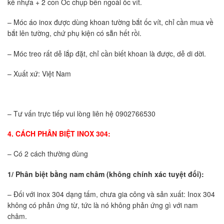
kê nhựa + 2 con Ốc chụp bên ngoài ốc vít.
– Móc áo inox được dùng khoan tường bắt ốc vít, chỉ cần mua về
bắt lên tường, chứ phụ kiện có sẵn hết rồi.
– Móc treo rất dễ lắp đặt, chỉ cần biết khoan là được, dễ di dời.
– Xuất xứ: Việt Nam
– Tư vấn trực tiếp vui lòng liên hệ 0902766530
4. CÁCH PHÂN BIỆT INOX 304:
– Có 2 cách thường dùng
1/ Phân biệt bằng nam châm (không chính xác tuyệt đối):
– Đối với inox 304 dạng tấm, chưa gia công và sản xuất: Inox 304
không có phản ứng từ, tức là nó không phản ứng gì với nam
châm.