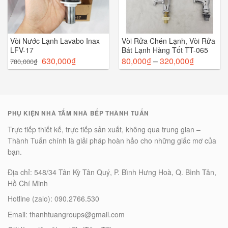
Vòi Nước Lạnh Lavabo Inax
Vòi Rửa Chén Lạnh, Vòi Rửa
LFV-17
Bát Lạnh Hàng Tốt TT-065
630,000
₫
80,000
₫
–
320,000
₫
780,000
₫
PHỤ KIỆN NHÀ TẮM NHÀ BẾP THÀNH TUẤN
Trực tiếp thiết kế, trực tiếp sản xuất, không qua trung gian –
Thành Tuấn chính là giải pháp hoàn hảo cho những giấc mơ của
bạn.
Địa chỉ: 548/34 Tân Kỳ Tân Quý, P. Bình Hưng Hoà, Q. Bình Tân,
Hồ Chí Minh
Hotline (zalo): 090.2766.530
Email: thanhtuangroups@gmail.com