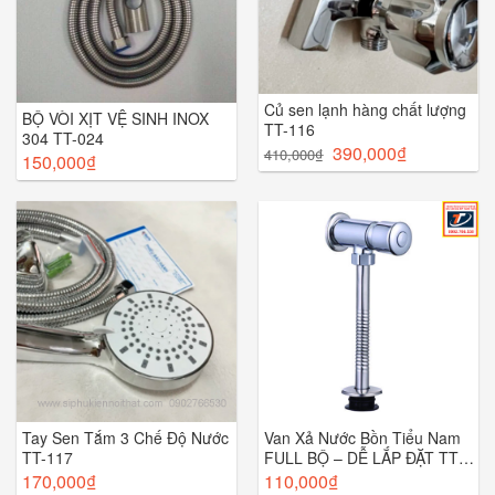
Củ sen lạnh hàng chất lượng
BỘ VÒI XỊT VỆ SINH INOX
TT-116
304 TT-024
390,000
₫
410,000
₫
150,000
₫
Van Xả Nước Bồn Tiểu Nam
Tay Sen Tắm 3 Chế Độ Nước
FULL BỘ – DỄ LẮP ĐẶT TT-
TT-117
029
110,000
₫
170,000
₫