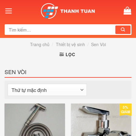
Skip
to
content
Tìm
kiếm:
Trang chủ
/
Thiết bị vệ sinh
/
Sen Vòi
LỌC
SEN VÒI
5%
GIẢM