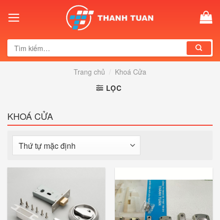
Skip
to
content
Tìm
kiếm:
Trang chủ
/
Khoá Cửa
LỌC
KHOÁ CỬA