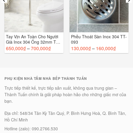
Tay Vịn An Toàn Cho Người
Phễu Thoát Sàn Inox 304 TT-
Già Inox 304 Ống 32mm TT-
093
114
650,000
₫
–
700,000
₫
130,000
₫
–
160,000
₫
PHỤ KIỆN NHÀ TẮM NHÀ BẾP THÀNH TUẤN
Trực tiếp thiết kế, trực tiếp sản xuất, không qua trung gian –
Thành Tuấn chính là giải pháp hoàn hảo cho những giấc mơ của
bạn.
Địa chỉ: 548/34 Tân Kỳ Tân Quý, P. Bình Hưng Hoà, Q. Bình Tân,
Hồ Chí Minh
Hotline (zalo): 090.2766.530