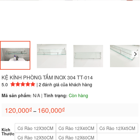
KỆ KÍNH PHÒNG TẮM INOX 304 TT-014
5.0
|
2
đánh giá của khách hàng
5.00
2
trên 5 dựa trên
đánh giá
Mã sản phẩm:
N/A
|
Tình trạng:
Còn hàng
120,000
160,000
₫
₫
–
Có Rào 12X30CM
Có Rào 12X40CM
Có Rào 12X45CM
Kích
Thước
Có Rào 12X50CM
Có Rào 12X60CM