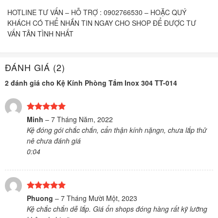
HOTLINE TƯ VẤN – HỖ TRỢ : 0902766530 – HOẶC QUÝ
KHÁCH CÓ THỂ NHẮN TIN NGAY CHO SHOP ĐỂ ĐƯỢC TƯ
VẤN TÂN TÌNH NHẤT
ĐÁNH GIÁ (2)
2 đánh giá cho
Kệ Kính Phòng Tắm Inox 304 TT-014
Được xếp
Minh
–
7 Tháng Năm, 2022
hạng
5
5
Kệ đóng gói chắc chắn, cẩn thận kính nặngn, chưa lắp thử
sao
nê chưa đánh giá
0:04
Được xếp
Phuong
–
7 Tháng Mười Một, 2023
hạng
5
5
Kệ chắc chắn dễ lắp. Giá ổn shops đóng hàng rất kỹ lưỡng
sao