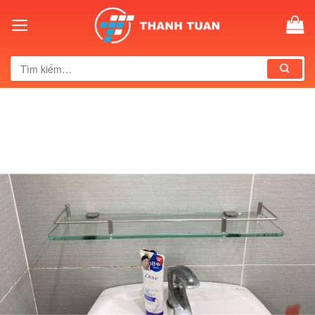
Skip
to
content
Tìm
kiếm: