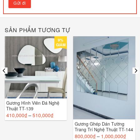
SẢN PHẨM TƯƠNG TỰ
9%
GIẢM
Gương Hình Viên Đá Nghệ
Thuật TT-139
410,000
₫
–
510,000
₫
Gương Ghép Dán Tường
Trang Trí Nghệ Thuật TT-144
800,000
₫
–
1,000,000
₫