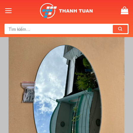
Skip
to
content
Tìm
kiếm: