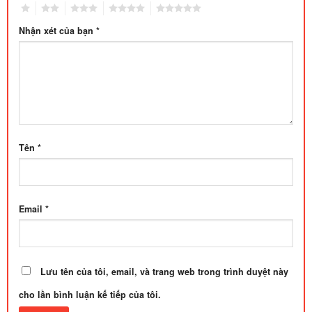
1
2
3
4
5
Nhận xét của bạn
*
Tên
*
Email
*
Lưu tên của tôi, email, và trang web trong trình duyệt này
cho lần bình luận kế tiếp của tôi.