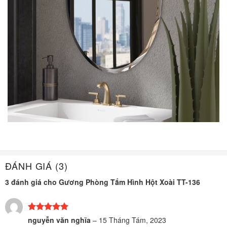
ĐÁNH GIÁ (3)
3 đánh giá cho
Gương Phòng Tắm Hình Hột Xoài TT-136
Được xếp
nguyễn văn nghĩa
–
15 Tháng Tám, 2023
hạng
5
5