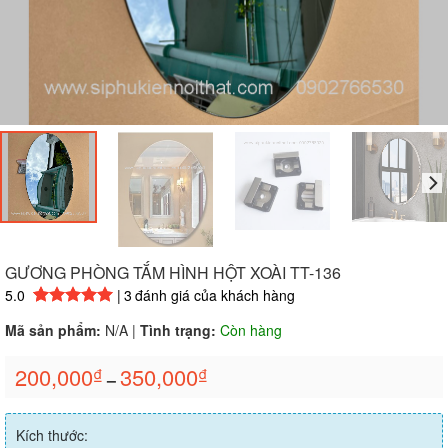
GƯƠNG PHÒNG TẮM HÌNH HỘT XOÀI TT-136
5.0
|
3
đánh giá của khách hàng
5.00
3
trên 5 dựa trên
đánh giá
Mã sản phẩm:
N/A
|
Tình trạng:
Còn hàng
200,000
350,000
₫
₫
–
Kích thước: