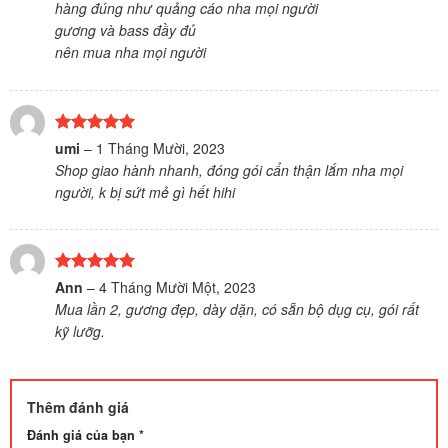
hàng đúng như quảng cáo nha mọi người
sao
gương và bass đầy đủ
nên mua nha mọi người
Được xếp
umi
–
1 Tháng Mười, 2023
hạng
5
5
Shop giao hành nhanh, đóng gói cẩn thận lắm nha mọi
sao
người, k bị sứt mẻ gì hết hihi
Được xếp
Ann
–
4 Tháng Mười Một, 2023
hạng
5
5
Mua lần 2, gương đẹp, dày dặn, có sẵn bộ dụg cụ, gói rất
sao
kỹ lưỡg.
Thêm đánh giá
Đánh giá của bạn
*