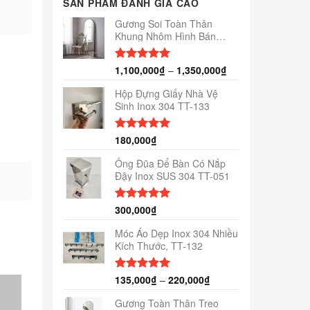
SẢN PHẨM ĐÁNH GIÁ CAO
Gương Soi Toàn Thân
Khung Nhôm Hình Bán
Nguyệt TT-155
1,100,000
₫
–
1,350,000
₫
Được xếp
hạng
5.00
5 sao
Hộp Đựng Giấy Nhà Vệ
Sinh Inox 304 TT-133
180,000
₫
Được xếp
hạng
5.00
5 sao
Ống Đũa Để Bàn Có Nắp
Đậy Inox SUS 304 TT-051
300,000
₫
Được xếp
hạng
5.00
5 sao
Móc Áo Dẹp Inox 304 Nhiều
Kích Thước, TT-132
135,000
₫
–
220,000
₫
Được xếp
hạng
5.00
5 sao
Gương Toàn Thân Treo