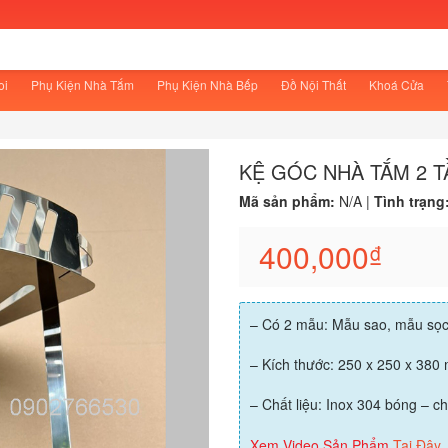
oi
Phụ Kiện Nhà Tắm
Phụ Kiện Nhà Bếp
Đồ Nội Thất
Khoá Cửa
KỆ GÓC NHÀ TẮM 2 T
Mã sản phẩm:
N/A
|
Tình trạng
400,000
₫
– Có 2 mẫu: Mẫu sao, mẫu sọ
– Kích thước: 250 x 250 x 38
– Chất liệu: Inox 304 bóng – ch
Xem Video Sản Phẩm
Tại Đây