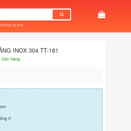
Thiết bị vệ sinh
ẦNG INOX 304 TT-181
:
Còn hàng
c
0 mm
ống rỉ