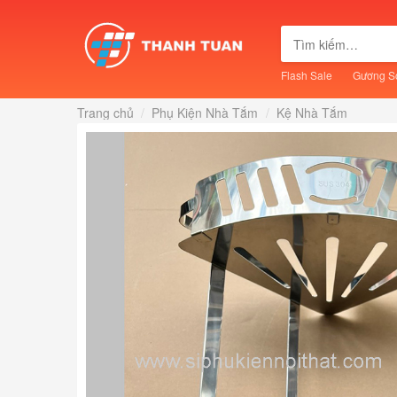
Skip
to
Tìm
content
kiếm:
Flash Sale
Gương S
Trang chủ
/
Phụ Kiện Nhà Tắm
/
Kệ Nhà Tắm