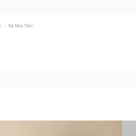
m
>
Kệ Nhà Tắm