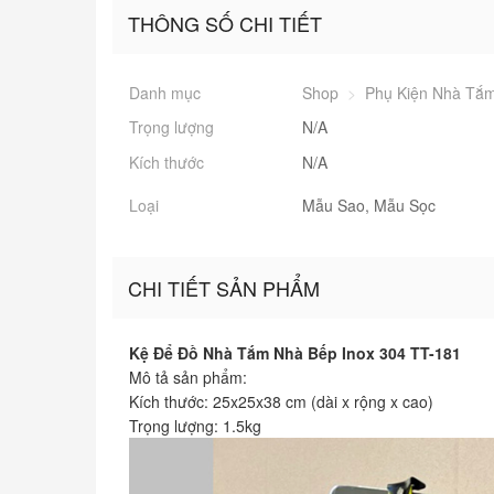
THÔNG SỐ CHI TIẾT
Danh mục
Shop
>
Phụ Kiện Nhà Tắ
Trọng lượng
N/A
Kích thước
N/A
Loại
Mẫu Sao, Mẫu Sọc
CHI TIẾT SẢN PHẨM
Kệ Để Đồ Nhà Tắm Nhà Bếp Inox 304 TT-181
Mô tả sản phẩm:
Kích thước: 25x25x38 cm (dài x rộng x cao)
Trọng lượng: 1.5kg