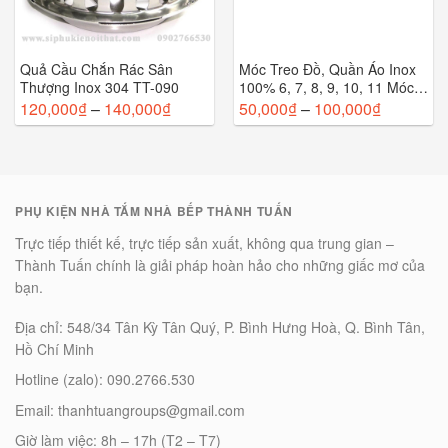
Quả Cầu Chắn Rác Sân
Móc Treo Đồ, Quần Áo Inox
Thượng Inox 304 TT-090
100% 6, 7, 8, 9, 10, 11 Móc
TT-004
120,000
₫
–
140,000
₫
50,000
₫
–
100,000
₫
PHỤ KIỆN NHÀ TẮM NHÀ BẾP THÀNH TUẤN
Trực tiếp thiết kế, trực tiếp sản xuất, không qua trung gian –
Thành Tuấn chính là giải pháp hoàn hảo cho những giấc mơ của
bạn.
Địa chỉ: 548/34 Tân Kỳ Tân Quý, P. Bình Hưng Hoà, Q. Bình Tân,
Hồ Chí Minh
Hotline (zalo): 090.2766.530
Email: thanhtuangroups@gmail.com
Giờ làm việc: 8h – 17h (T2 – T7)