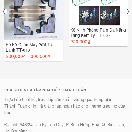
Kệ Kính Phòng Tắm Đa Năng
Tặng Kèm Ly, TT-027
220,000
₫
Kệ Kê Chân Máy Giặt Tủ
Lạnh TT-013
200,000
₫
–
300,000
₫
PHỤ KIỆN NHÀ TẮM NHÀ BẾP THÀNH TUẤN
Trực tiếp thiết kế, trực tiếp sản xuất, không qua trung gian –
Thành Tuấn chính là giải pháp hoàn hảo cho những giấc mơ của
bạn.
Địa chỉ: 548/34 Tân Kỳ Tân Quý, P. Bình Hưng Hoà, Q. Bình Tân,
Hồ Chí Minh