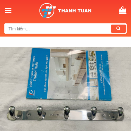
Skip
to
content
Tìm
kiếm: