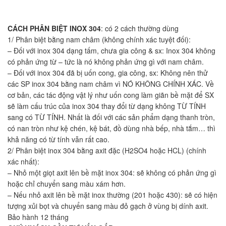
CÁCH PHÂN BIỆT INOX 304
: có 2 cách thường dùng
1/ Phân biệt bằng nam châm (không chính xác tuyệt đối):
– Đối với inox 304 dạng tấm, chưa gia công & sx: Inox 304 không
có phản ứng từ – tức là nó không phản ứng gì với nam châm.
– Đối với inox 304 đã bị uốn cong, gia công, sx: Không nên thử
các SP inox 304 bằng nam châm vì NÓ KHÔNG CHÍNH XÁC. Về
cơ bản, các tác động vật lý như uốn cong làm giãn bề mặt để SX
sẽ làm cấu trúc của inox 304 thay đổi từ dạng không TỪ TÍNH
sang có TỪ TÍNH. Nhất là đối với các sản phẩm dạng thanh tròn,
có nan tròn như kệ chén, kệ bát, đồ dùng nhà bếp, nhà tắm… thì
khả năng có từ tính vẫn rất cao.
2/ Phân biệt inox 304 bằng axit đặc (H2SO4 hoặc HCL) (chính
xác nhất):
– Nhỏ một giọt axit lên bề mặt inox 304: sẽ không có phản ứng gì
hoặc chỉ chuyển sang màu xám hơn.
– Nếu nhỏ axit lên bề mặt inox thường (201 hoặc 430): sẽ có hiện
tượng xủi bọt và chuyển sang màu đỏ gạch ở vùng bị dính axit.
Bảo hành 12 tháng