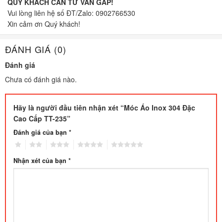
QUÝ KHÁCH CẦN TƯ VẤN GẤP!
Vui lòng liên hệ số ĐT/Zalo: 0902766530
Xin cảm ơn Quý khách!
ĐÁNH GIÁ (0)
Đánh giá
Chưa có đánh giá nào.
Hãy là người đầu tiên nhận xét “Móc Áo Inox 304 Đặc
Cao Cấp TT-235”
Đánh giá của bạn
*
1
2
3
4
5
Nhận xét của bạn
*