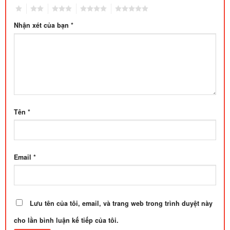
1
2
3
4
5
Nhận xét của bạn
*
Tên
*
Email
*
Lưu tên của tôi, email, và trang web trong trình duyệt này
cho lần bình luận kế tiếp của tôi.