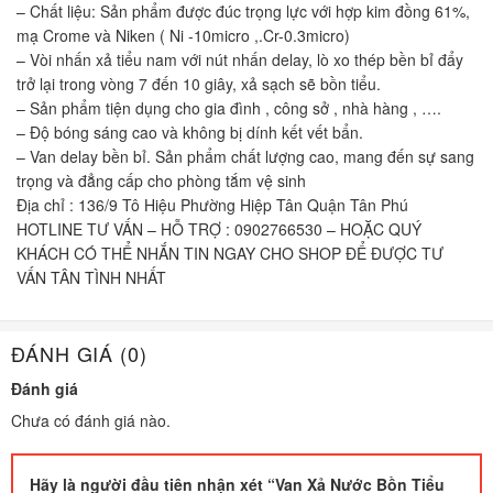
– Chất liệu: Sản phẩm được đúc trọng lực với hợp kim đồng 61%,
mạ Crome và Niken ( Ni -10micro ,.Cr-0.3micro)
– Vòi nhấn xả tiểu nam với nút nhấn delay, lò xo thép bền bỉ đẩy
trở lại trong vòng 7 đến 10 giây, xả sạch sẽ bồn tiểu.
– Sản phẩm tiện dụng cho gia đình , công sở , nhà hàng , ….
– Độ bóng sáng cao và không bị dính kết vết bẩn.
– Van delay bền bỉ. Sản phẩm chất lượng cao, mang đến sự sang
trọng và đẳng cấp cho phòng tắm vệ sinh
Địa chỉ : 136/9 Tô Hiệu Phường Hiệp Tân Quận Tân Phú
HOTLINE TƯ VẤN – HỖ TRỢ : 0902766530 – HOẶC QUÝ
KHÁCH CÓ THỂ NHẮN TIN NGAY CHO SHOP ĐỂ ĐƯỢC TƯ
VẤN TÂN TÌNH NHẤT
ĐÁNH GIÁ (0)
Đánh giá
Chưa có đánh giá nào.
Hãy là người đầu tiên nhận xét “Van Xả Nước Bồn Tiểu