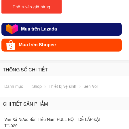
Thêm vào giỏ hàng
Mua trên Lazada
Mua trên Shopee
THÔNG SỐ CHI TIẾT
Danh mục
Shop
>
Thiết bị vệ sinh
>
Sen Vòi
CHI TIẾT SẢN PHẨM
Van Xả Nước Bồn Tiểu Nam FULL BỘ – DỄ LẮP ĐẶT
TT-029