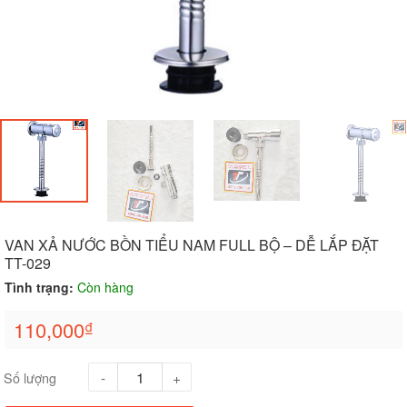
VAN XẢ NƯỚC BỒN TIỂU NAM FULL BỘ – DỄ LẮP ĐẶT
TT-029
Tình trạng:
Còn hàng
110,000
₫
Số lượng