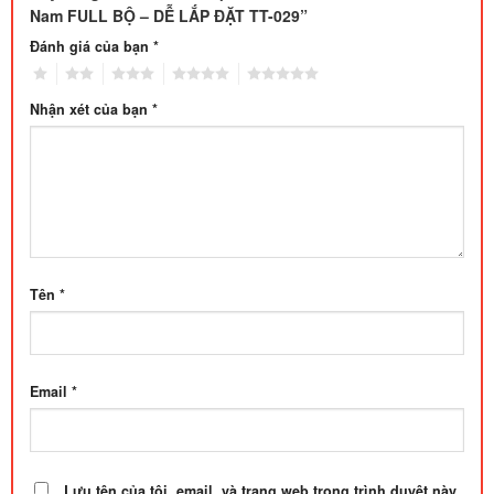
Nam FULL BỘ – DỄ LẮP ĐẶT TT-029”
Đánh giá của bạn
*
1
2
3
4
5
Nhận xét của bạn
*
Tên
*
Email
*
Lưu tên của tôi, email, và trang web trong trình duyệt này