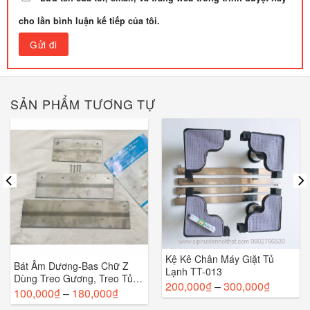
cho lần bình luận kế tiếp của tôi.
SẢN PHẨM TƯƠNG TỰ
Kệ Kê Chân Máy Giặt Tủ
Bát Âm Dương-Bas Chữ Z
Lạnh TT-013
Dùng Treo Gương, Treo Tủ
200,000
₫
–
300,000
₫
Bếp, Treo Vật Nặng TT-239
100,000
₫
–
180,000
₫