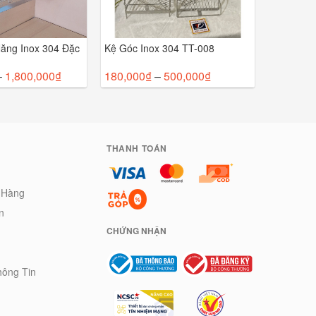
Năng Inox 304 Đặc
Kệ Góc Inox 304 TT-008
–
1,800,000
₫
180,000
₫
–
500,000
₫
THANH TOÁN
 Hàng
n
CHỨNG NHẬN
hông Tin