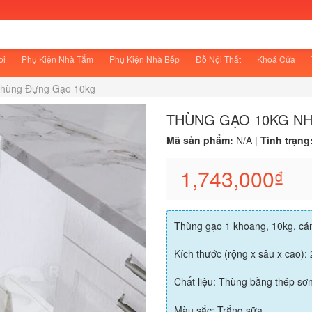
oi
Phụ Kiện Nhà Tắm
Phụ Kiện Nhà Bếp
Đồ Nội Thất
Khoá Cửa
hùng Đựng Gạo 10kg
THÙNG GẠO 10KG NH
Mã sản phẩm:
N/A
|
Tình trạng
1,743,000
₫
Thùng gạo 1 khoang, 10kg, cá
Kích thước (rộng x sâu x cao)
Chất liệu: Thùng bằng thép sơ
Màu sắc: Trắng sữa