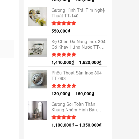
hạng
5.00
5 sao
Gương Hình Trái Tim Nghệ
Thuật TT-140
550,000
₫
Được xếp
hạng
5.00
5 sao
Kệ Chén Đa Năng Inox 304
Có Khay Hứng Nước TT-
184
1,440,000
₫
–
1,620,000
₫
Được xếp
hạng
5.00
5 sao
Phễu Thoát Sàn Inox 304
TT-093
130,000
₫
–
160,000
₫
Được xếp
hạng
5.00
5 sao
Gương Soi Toàn Thân
Khung Nhôm Hình Bán
Nguyệt TT-155
1,100,000
₫
–
1,350,000
₫
Được xếp
hạng
5.00
5 sao