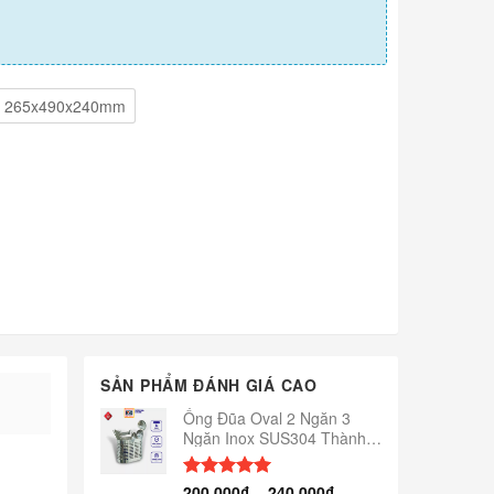
265x490x240mm
SẢN PHẨM ĐÁNH GIÁ CAO
Ống Đũa Oval 2 Ngăn 3
Ngăn Inox SUS304 Thành
Tuấn TT-017
200,000
₫
–
240,000
₫
Được xếp