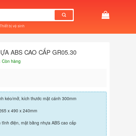
Thiết bị vệ sinh
ỰA ABS CAO CẤP GR05.30
:
Còn hàng
nh kéo/mở, kích thước mặt cánh 300mm
: 265 x 490 x 240mm
n tĩnh điện, mặt bằng nhựa ABS cao cấp