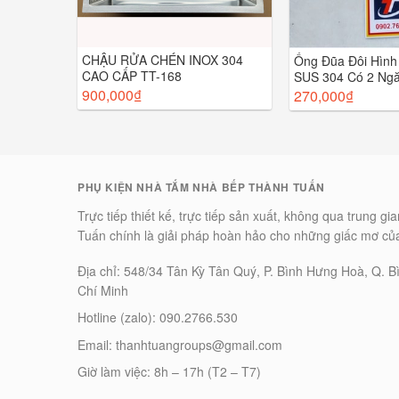
CHẬU RỬA CHÉN INOX 304
Lực Cánh
Ống Đũa Đôi Hình
CAO CẤP TT-168
SUS 304 Có 2 Ngă
TT-052
900,000
₫
270,000
₫
PHỤ KIỆN NHÀ TẮM NHÀ BẾP THÀNH TUẤN
Trực tiếp thiết kế, trực tiếp sản xuất, không qua trung g
Tuấn chính là giải pháp hoàn hảo cho những giấc mơ củ
Địa chỉ: 548/34 Tân Kỳ Tân Quý, P. Bình Hưng Hoà, Q. B
Chí Minh
Hotline (zalo): 090.2766.530
Email: thanhtuangroups@gmail.com
Giờ làm việc: 8h – 17h (T2 – T7)