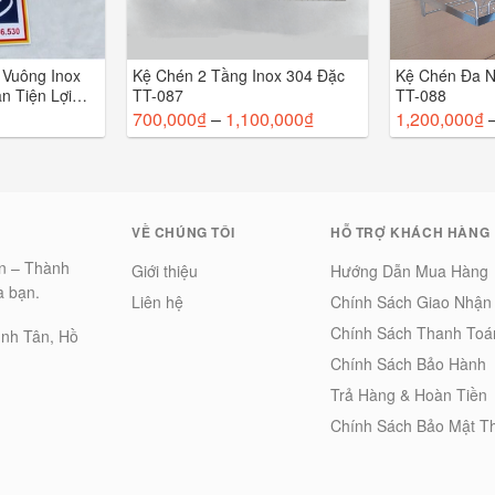
 Vuông Inox
Kệ Chén 2 Tầng Inox 304 Đặc
Kệ Chén Đa 
n Tiện Lợi
TT-087
TT-088
700,000
₫
–
1,100,000
₫
1,200,000
₫
VỀ CHÚNG TÔI
HỖ TRỢ KHÁCH HÀNG
ian – Thành
Giới thiệu
Hướng Dẫn Mua Hàng
a bạn.
Liên hệ
Chính Sách Giao Nhận
Chính Sách Thanh Toá
ình Tân, Hồ
Chính Sách Bảo Hành
Trả Hàng & Hoàn Tiền
Chính Sách Bảo Mật T