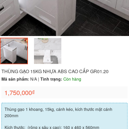
THÙNG GẠO 15KG NHỰA ABS CAO CẤP GR01.20
Mã sản phẩm:
N/A
|
Tình trạng:
Còn hàng
1,750,000
₫
Thùng gạo 1 khoang, 15kg, cánh kéo, kích thước mặt cánh
200mm
Kích thước: (rộng x sâu x cao): 160 x 460 x 560mm