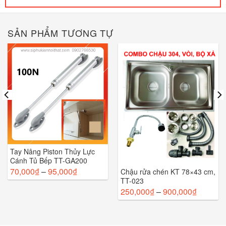
SẢN PHẨM TƯƠNG TỰ
Tay Nâng Piston Thủy Lực
Cánh Tủ Bếp TT-GA200
70,000
₫
–
95,000
₫
Chậu rửa chén KT 78×43 cm,
TT-023
250,000
₫
–
900,000
₫