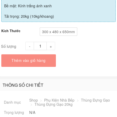
Bề mặt: Kính trắng ánh xanh
Tải trọng: 20kg (10kg/khoang)
Kích Thước
300 x 480 x 650mm
Số lượng
Thêm vào giỏ hàng
THÔNG SỐ CHI TIẾT
Shop
>
Phụ Kiện Nhà Bếp
>
Thùng Đựng Gạo
Danh mục
>
Thùng Đựng Gạo 20kg
Trọng lượng
N/A