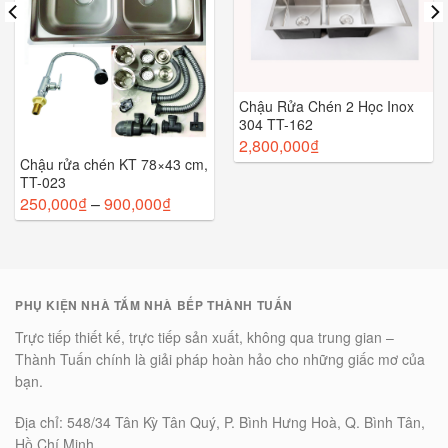
Chậu Rửa Chén 2 Học Inox
304 TT-162
2,800,000
₫
Chậu rửa chén KT 78×43 cm,
TT-023
250,000
₫
–
900,000
₫
PHỤ KIỆN NHÀ TẮM NHÀ BẾP THÀNH TUẤN
Trực tiếp thiết kế, trực tiếp sản xuất, không qua trung gian –
Thành Tuấn chính là giải pháp hoàn hảo cho những giấc mơ của
bạn.
Địa chỉ: 548/34 Tân Kỳ Tân Quý, P. Bình Hưng Hoà, Q. Bình Tân,
Hồ Chí Minh