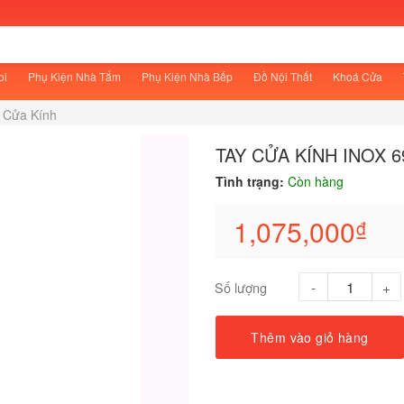
oi
Phụ Kiện Nhà Tắm
Phụ Kiện Nhà Bếp
Đồ Nội Thất
Khoá Cửa
 Cửa Kính
TAY CỬA KÍNH INOX 6
Tình trạng:
Còn hàng
1,075,000
₫
Số lượng
Thêm vào giỏ hàng