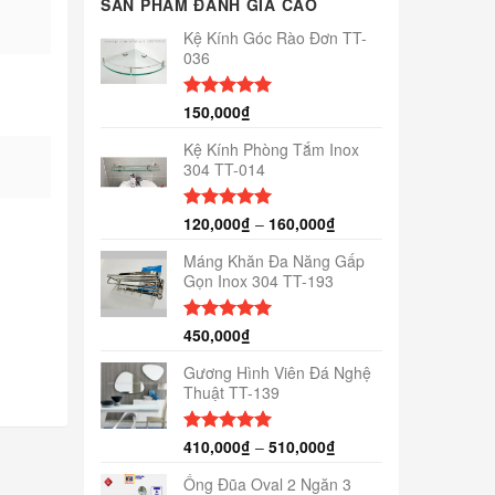
SẢN PHẨM ĐÁNH GIÁ CAO
Kệ Kính Góc Rào Đơn TT-
036
150,000
₫
Được xếp
hạng
5.00
5 sao
Kệ Kính Phòng Tắm Inox
304 TT-014
120,000
₫
–
160,000
₫
Được xếp
hạng
5.00
5 sao
Máng Khăn Đa Năng Gấp
Gọn Inox 304 TT-193
450,000
₫
Được xếp
hạng
5.00
5 sao
Gương Hình Viên Đá Nghệ
Thuật TT-139
410,000
₫
–
510,000
₫
Được xếp
hạng
5.00
5 sao
Ống Đũa Oval 2 Ngăn 3