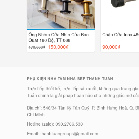
001 CP
Ống Nhòm Cửa Nhìn Cửa Bao
Chặn Cửa Inox 4
Quát 180 Độ, TT-068
150,000
₫
90,000
₫
170,000
₫
PHỤ KIỆN NHÀ TẮM NHÀ BẾP THÀNH TUẤN
Trực tiếp thiết kế, trực tiếp sản xuất, không qua trung g
Tuấn chính là giải pháp hoàn hảo cho những giấc mơ củ
Địa chỉ: 548/34 Tân Kỳ Tân Quý, P. Bình Hưng Hoà, Q. B
Chí Minh
Hotline (zalo): 090.2766.530
Email: thanhtuangroups@gmail.com