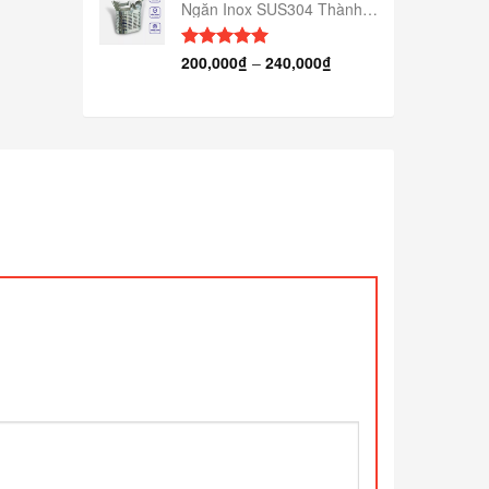
Ngăn Inox SUS304 Thành
Tuấn TT-017
200,000
₫
–
240,000
₫
Được xếp
hạng
5.00
5 sao