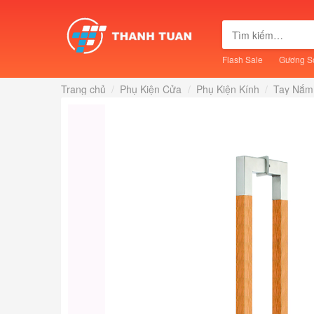
Skip
to
Tìm
content
kiếm:
Flash Sale
Gương S
Trang chủ
/
Phụ Kiện Cửa
/
Phụ Kiện Kính
/
Tay Nắm