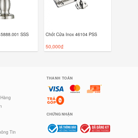
 45888.001 SSS
Chốt Cửa Inox 46104 PSS
50,000
₫
THANH TOÁN
 Hàng
n
CHỨNG NHẬN
hông Tin