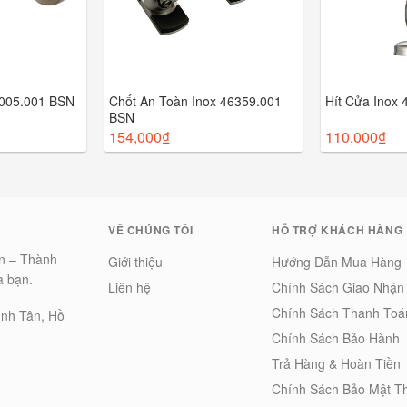
5005.001 BSN
Chốt An Toàn Inox 46359.001
Hít Cửa Inox
BSN
154,000
₫
110,000
₫
VỀ CHÚNG TÔI
HỖ TRỢ KHÁCH HÀNG
ian – Thành
Giới thiệu
Hướng Dẫn Mua Hàng
a bạn.
Liên hệ
Chính Sách Giao Nhận
Chính Sách Thanh Toá
ình Tân, Hồ
Chính Sách Bảo Hành
Trả Hàng & Hoàn Tiền
Chính Sách Bảo Mật T