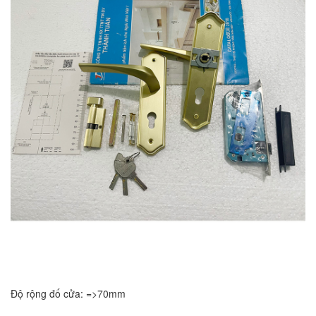
Độ rộng đố cửa: =>70mm