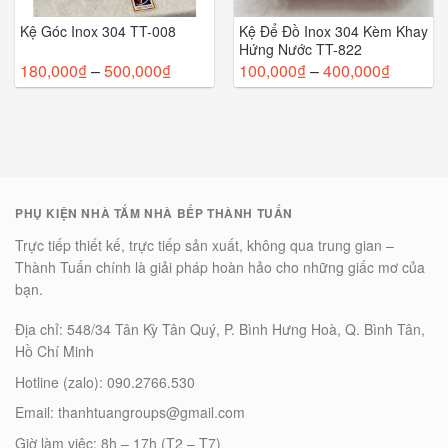
Kệ Góc Inox 304 TT-008
Kệ Để Đồ Inox 304 Kèm Khay
Hứng Nước TT-822
180,000
₫
–
500,000
₫
100,000
₫
–
400,000
₫
PHỤ KIỆN NHÀ TẮM NHÀ BẾP THÀNH TUẤN
Trực tiếp thiết kế, trực tiếp sản xuất, không qua trung gian –
Thành Tuấn chính là giải pháp hoàn hảo cho những giấc mơ của
bạn.
Địa chỉ: 548/34 Tân Kỳ Tân Quý, P. Bình Hưng Hoà, Q. Bình Tân,
Hồ Chí Minh
Hotline (zalo): 090.2766.530
Email: thanhtuangroups@gmail.com
Giờ làm việc: 8h – 17h (T2 – T7)