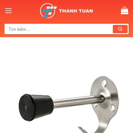
Skip
to
content
Tìm
kiếm: