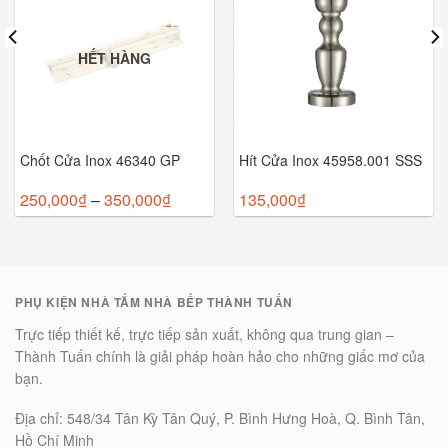
HẾT HÀNG
Chốt Cửa Inox 46340 GP
Hít Cửa Inox 45958.001 SSS
250,000
₫
–
350,000
₫
135,000
₫
PHỤ KIỆN NHÀ TẮM NHÀ BẾP THÀNH TUẤN
Trực tiếp thiết kế, trực tiếp sản xuất, không qua trung gian –
Thành Tuấn chính là giải pháp hoàn hảo cho những giấc mơ của
bạn.
Địa chỉ: 548/34 Tân Kỳ Tân Quý, P. Bình Hưng Hoà, Q. Bình Tân,
Hồ Chí Minh