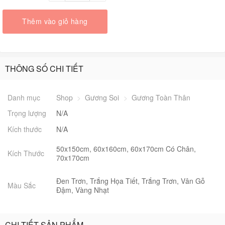
Thêm vào giỏ hàng
THÔNG SỐ CHI TIẾT
Danh mục
Shop
>
Gương Soi
>
Gương Toàn Thân
Trọng lượng
N/A
Kích thước
N/A
50x150cm, 60x160cm, 60x170cm Có Chân,
Kích Thước
70x170cm
Đen Trơn, Trắng Họa Tiết, Trắng Trơn, Vân Gỗ
Màu Sắc
Đậm, Vàng Nhạt
CHI TIẾT SẢN PHẨM