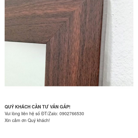
QUÝ KHÁCH CẦN TƯ VẤN GẤP!
Vui lòng liên hệ số ĐT/Zalo: 0902766530
Xin cảm ơn Quý khách!