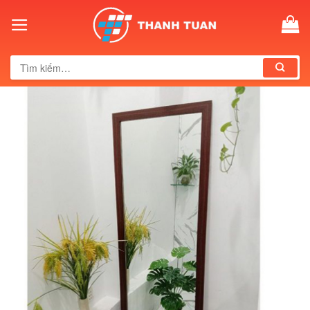
Skip
to
content
Tìm
kiếm: