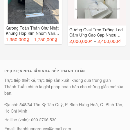
Gương Toàn Thân Chữ Nhật
Gương Oval Treo Tường Led
Khung Hợp Kim Nhôm Vàng
Cảm Ứng Cao Cấp Nhiều
TT-083
1,350,000
₫
–
1,750,000
₫
Kích Thước (Full phụ kiện),
2,000,000
₫
–
2,400,000
₫
TT-054
PHỤ KIỆN NHÀ TẮM NHÀ BẾP THÀNH TUẤN
Trực tiếp thiết kế, trực tiếp sản xuất, không qua trung gian –
Thành Tuấn chính là giải pháp hoàn hảo cho những giấc mơ của
bạn.
Địa chỉ: 548/34 Tân Kỳ Tân Quý, P. Bình Hưng Hoà, Q. Bình Tân,
Hồ Chí Minh
Hotline (zalo): 090.2766.530
Email: thanhtuangroups@gmail.com