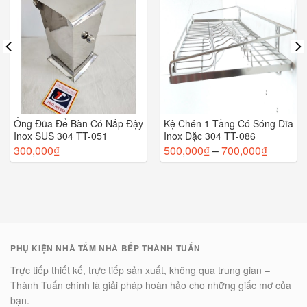
Ống Đũa Để Bàn Có Nắp Đậy
Kệ Chén 1 Tầng Có Sóng Dĩa
Inox SUS 304 TT-051
Inox Đặc 304 TT-086
300,000
₫
500,000
₫
–
700,000
₫
PHỤ KIỆN NHÀ TẮM NHÀ BẾP THÀNH TUẤN
Trực tiếp thiết kế, trực tiếp sản xuất, không qua trung gian –
Thành Tuấn chính là giải pháp hoàn hảo cho những giấc mơ của
bạn.