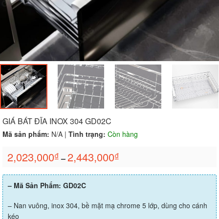
GIÁ BÁT ĐĨA INOX 304 GD02C
Mã sản phẩm:
N/A
|
Tình trạng:
Còn hàng
2,023,000
2,443,000
₫
₫
–
– Mã Sản Phẩm: GD02C
– Nan vuông, inox 304, bề mặt mạ chrome 5 lớp, dùng cho cánh
kéo