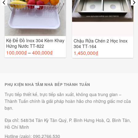
Kệ Để Đồ Inox 304 Kèm Khay
Chậu Rửa Chén 2 Học Inox
Hứng Nước TT-822
304 TT-164
100,000
₫
–
400,000
₫
1,450,000
₫
PHỤ KIỆN NHÀ TẮM NHÀ BẾP THÀNH TUẤN
Trực tiếp thiết kế, trực tiếp sản xuất, không qua trung gian –
Thành Tuấn chính là giải pháp hoàn hảo cho những giấc mơ của
bạn.
Địa chỉ: 548/34 Tân Kỳ Tân Quý, P. Bình Hưng Hoà, Q. Bình Tân,
Hồ Chí Minh
Hotline (zalo): 090.2766.530