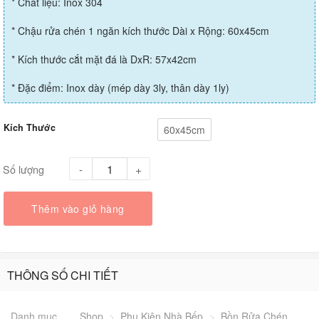
* Chất liệu: Inox 304
* Chậu rửa chén 1 ngăn kích thước Dài x Rộng: 60x45cm
* Kích thước cắt mặt đá là DxR: 57x42cm
* Đặc điểm: Inox dày (mép dày 3ly, thân dày 1ly)
Kích Thước
60x45cm
Số lượng
Thêm vào giỏ hàng
THÔNG SỐ CHI TIẾT
Danh mục
Shop
>
Phụ Kiện Nhà Bếp
>
Bồn Rửa Chén