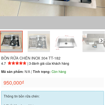
BỒN RỬA CHÉN INOX 304 TT-182
4.7
|
3
đánh giá của khách hàng
4.67
3
trên 5 dựa trên
đánh giá
Mã sản phẩm:
N/A
|
Tình trạng:
Còn hàng
950,000
₫
Thông tin bồn rửa chén: