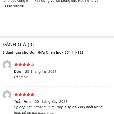
cho các công trình xây dựng với số lượng lớn. Hotline tư vấn:
0902766530
ĐÁNH GIÁ (3)
3 đánh giá cho
Bồn Rửa Chén Inox 304 TT-182
Được
Đức
–
25 Tháng Tư, 2023
xếp hạng
Hàng ok
4
5 sao
Được xếp
Tuấn Anh
–
30 Tháng Bảy, 2023
hạng
5
5
Sp đẹp hơn ngoài thực tế, đây là sp hài lòng nhất trong
sao
toàn bộ sp mà mình mua