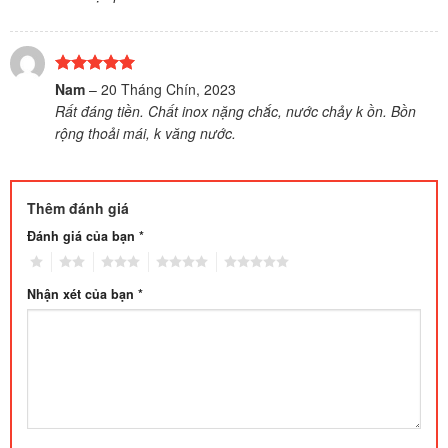
Được xếp
Nam
–
20 Tháng Chín, 2023
hạng
5
5
Rất đáng tiền. Chất inox nặng chắc, nước chảy k ồn. Bồn
sao
rộng thoải mái, k văng nước.
Thêm đánh giá
Đánh giá của bạn
*
1
2
3
4
5
Nhận xét của bạn
*