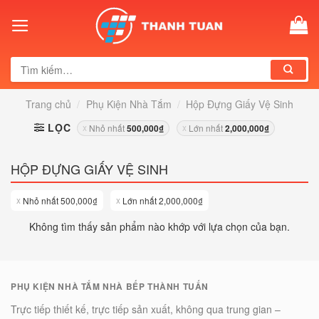
Skip
to
content
Tìm
kiếm:
Trang chủ
/
Phụ Kiện Nhà Tắm
/
Hộp Đựng Giấy Vệ Sinh
LỌC
Nhỏ nhất
Lớn nhất
500,000
₫
2,000,000
₫
HỘP ĐỰNG GIẤY VỆ SINH
Nhỏ nhất
500,000
₫
Lớn nhất
2,000,000
₫
Không tìm thấy sản phẩm nào khớp với lựa chọn của bạn.
PHỤ KIỆN NHÀ TẮM NHÀ BẾP THÀNH TUẤN
Trực tiếp thiết kế, trực tiếp sản xuất, không qua trung gian –